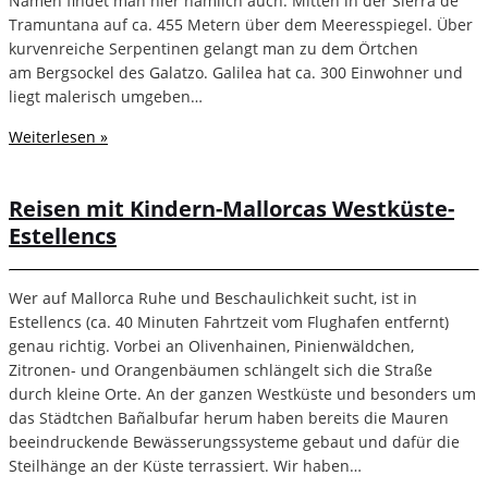
Namen findet man hier nämlich auch: Mitten in der Sierra de
Tramuntana auf ca. 455 Metern über dem Meeresspiegel. Über
kurvenreiche Serpentinen gelangt man zu dem Örtchen
am Bergsockel des Galatzo. Galilea hat ca. 300 Einwohner und
liegt malerisch umgeben…
Weiterlesen »
Reisen mit Kindern-Mallorcas Westküste-
Estellencs
Wer auf Mallorca Ruhe und Beschaulichkeit sucht, ist in
Estellencs (ca. 40 Minuten Fahrtzeit vom Flughafen entfernt)
genau richtig. Vorbei an Olivenhainen, Pinienwäldchen,
Zitronen- und Orangenbäumen schlängelt sich die Straße
durch kleine Orte. An der ganzen Westküste und besonders um
das Städtchen Bañalbufar herum haben bereits die Mauren
beeindruckende Bewässerungssysteme gebaut und dafür die
Steilhänge an der Küste terrassiert. Wir haben…