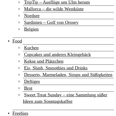
TripTip – Ausflüge um Ulm herum
Mallorca – die wilde Westküste
Nordsee
Sardinien – Golf von Orosey
Belgien
Food
Kuchen
Cupcakes und anderes Kleingebäck
Kekse und Plätzchen
Eis, Slush, Smoothies und Drinks
Desserts, Marmeladen, Sirups und Süßigkeiten
Deftiges
Brot
Sweet Treat Sunday – eine Sammlung süßer
Ideen zum Sonntagskaffee
Freebies