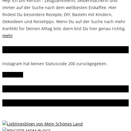
Hey! Ich bin Kerstin - Zeugsammlerin, Selbermacherin und
immer auf der Suche nach dem weltbesten Eiskaffee. Hier
findest Du besondere Rezepte, DIY, Basteln mit Kindern,
Dekoideen und Reisetipps. Wenn Du auf der Suche nach mehr
Konfetti für Deinen Alltag bist, dann bist Du hier genau richtig.
mehr
Instagram
Instagram hat keinen Statuscode 200 zurückgegeben.
Follow Me!
Gern gelesen
Da bin ich dabei