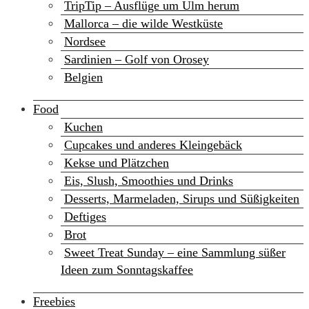
TripTip – Ausflüge um Ulm herum
Mallorca – die wilde Westküste
Nordsee
Sardinien – Golf von Orosey
Belgien
Food
Kuchen
Cupcakes und anderes Kleingebäck
Kekse und Plätzchen
Eis, Slush, Smoothies und Drinks
Desserts, Marmeladen, Sirups und Süßigkeiten
Deftiges
Brot
Sweet Treat Sunday – eine Sammlung süßer
Ideen zum Sonntagskaffee
Freebies