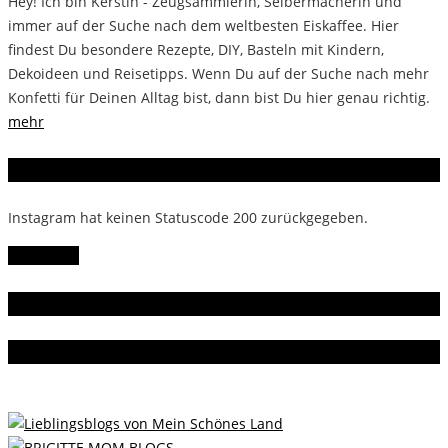
Hey! Ich bin Kerstin - Zeugsammlerin, Selbermacherin und
immer auf der Suche nach dem weltbesten Eiskaffee. Hier
findest Du besondere Rezepte, DIY, Basteln mit Kindern,
Dekoideen und Reisetipps. Wenn Du auf der Suche nach mehr
Konfetti für Deinen Alltag bist, dann bist Du hier genau richtig.
mehr
Instagram
Instagram hat keinen Statuscode 200 zurückgegeben.
Follow Me!
Gern gelesen
Da bin ich dabei