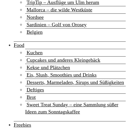
TripTip – Ausflüge um Ulm herum
Mallorca – die wilde Westküste
Nordsee
Sardinien – Golf von Orosey
Belgien
Food
Kuchen
Cupcakes und anderes Kleingebäck
Kekse und Plätzchen
Eis, Slush, Smoothies und Drinks
Desserts, Marmeladen, Sirups und Süßigkeiten
Deftiges
Brot
Sweet Treat Sunday – eine Sammlung süßer
Ideen zum Sonntagskaffee
Freebies