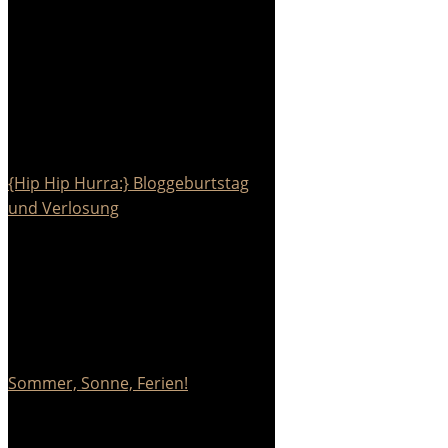
{Hip Hip Hurra:} Bloggeburtstag
und Verlosung
Sommer, Sonne, Ferien!