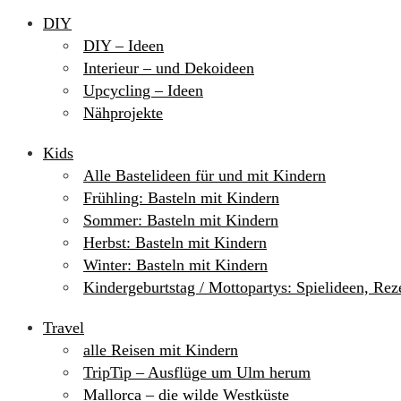
DIY
DIY – Ideen
Interieur – und Dekoideen
Upcycling – Ideen
Nähprojekte
Kids
Alle Bastelideen für und mit Kindern
Frühling: Basteln mit Kindern
Sommer: Basteln mit Kindern
Herbst: Basteln mit Kindern
Winter: Basteln mit Kindern
Kindergeburtstag / Mottopartys: Spielideen, Re
Travel
alle Reisen mit Kindern
TripTip – Ausflüge um Ulm herum
Mallorca – die wilde Westküste