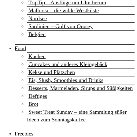
TripTip – Ausflüge um Ulm herum
Mallorca – die wilde Westküste
Nordsee
Sardinien – Golf von Orosey
Belgien
Food
Kuchen
Cupcakes und anderes Kleingebäck
Kekse und Plätzchen
Eis, Slush, Smoothies und Drinks
Desserts, Marmeladen, Sirups und Süßigkeiten
Deftiges
Brot
Sweet Treat Sunday – eine Sammlung süßer
Ideen zum Sonntagskaffee
Freebies