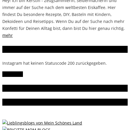
Hey! Ich bin Kerstin - Zeugsammlerin, Selbermacherin und
immer auf der Suche nach dem weltbesten Eiskaffee. Hier
findest Du besondere Rezepte, DIY, Basteln mit Kindern,
Dekoideen und Reisetipps. Wenn Du auf der Suche nach mehr
Konfetti für Deinen Alltag bist, dann bist Du hier genau richtig.
mehr
Instagram
Instagram hat keinen Statuscode 200 zurückgegeben.
Follow Me!
Gern gelesen
Da bin ich dabei