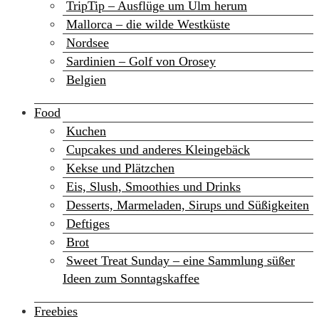
TripTip – Ausflüge um Ulm herum
Mallorca – die wilde Westküste
Nordsee
Sardinien – Golf von Orosey
Belgien
Food
Kuchen
Cupcakes und anderes Kleingebäck
Kekse und Plätzchen
Eis, Slush, Smoothies und Drinks
Desserts, Marmeladen, Sirups und Süßigkeiten
Deftiges
Brot
Sweet Treat Sunday – eine Sammlung süßer
Ideen zum Sonntagskaffee
Freebies