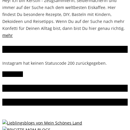
Hey! Ich bin Kerstin - Zeugsammlerin, Selbermacherin und
immer auf der Suche nach dem weltbesten Eiskaffee. Hier
findest Du besondere Rezepte, DIY, Basteln mit Kindern,
Dekoideen und Reisetipps. Wenn Du auf der Suche nach mehr
Konfetti für Deinen Alltag bist, dann bist Du hier genau richtig.
mehr
Instagram
Instagram hat keinen Statuscode 200 zurückgegeben.
Follow Me!
Gern gelesen
Da bin ich dabei