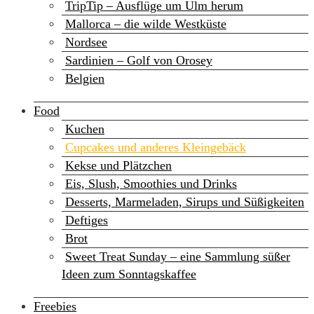
TripTip – Ausflüge um Ulm herum
Mallorca – die wilde Westküste
Nordsee
Sardinien – Golf von Orosey
Belgien
Food
Kuchen
Cupcakes und anderes Kleingebäck
Kekse und Plätzchen
Eis, Slush, Smoothies und Drinks
Desserts, Marmeladen, Sirups und Süßigkeiten
Deftiges
Brot
Sweet Treat Sunday – eine Sammlung süßer
Ideen zum Sonntagskaffee
Freebies