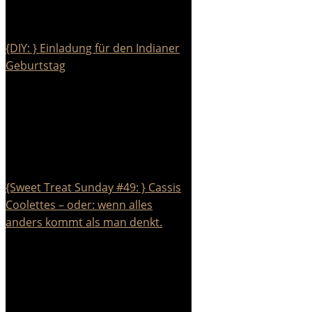
{DIY: } Einladung für den Indianer
Geburtstag
{Sweet Treat Sunday #49: } Cassis
Coolettes – oder: wenn alles
anders kommt als man denkt.