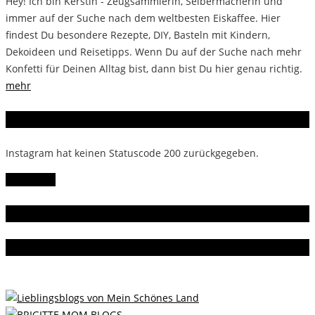
Hey! Ich bin Kerstin - Zeugsammlerin, Selbermacherin und
immer auf der Suche nach dem weltbesten Eiskaffee. Hier
findest Du besondere Rezepte, DIY, Basteln mit Kindern,
Dekoideen und Reisetipps. Wenn Du auf der Suche nach mehr
Konfetti für Deinen Alltag bist, dann bist Du hier genau richtig.
mehr
Instagram
Instagram hat keinen Statuscode 200 zurückgegeben.
Follow Me!
Gern gelesen
Da bin ich dabei