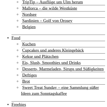
TripTip – Ausflüge um Ulm herum
Mallorca – die wilde Westküste
Nordsee
Sardinien – Golf von Orosey
Belgien
Food
Kuchen
Cupcakes und anderes Kleingebäck
Kekse und Plätzchen
Eis, Slush, Smoothies und Drinks
Desserts, Marmeladen, Sirups und Süßigkeiten
Deftiges
Brot
Sweet Treat Sunday – eine Sammlung süßer
Ideen zum Sonntagskaffee
Freebies