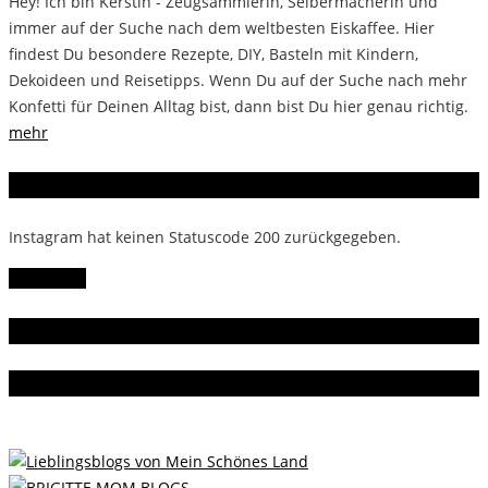
Hey! Ich bin Kerstin - Zeugsammlerin, Selbermacherin und
immer auf der Suche nach dem weltbesten Eiskaffee. Hier
findest Du besondere Rezepte, DIY, Basteln mit Kindern,
Dekoideen und Reisetipps. Wenn Du auf der Suche nach mehr
Konfetti für Deinen Alltag bist, dann bist Du hier genau richtig.
mehr
Instagram
Instagram hat keinen Statuscode 200 zurückgegeben.
Follow Me!
Gern gelesen
Da bin ich dabei