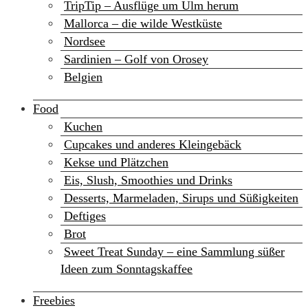
TripTip – Ausflüge um Ulm herum
Mallorca – die wilde Westküste
Nordsee
Sardinien – Golf von Orosey
Belgien
Food
Kuchen
Cupcakes und anderes Kleingebäck
Kekse und Plätzchen
Eis, Slush, Smoothies und Drinks
Desserts, Marmeladen, Sirups und Süßigkeiten
Deftiges
Brot
Sweet Treat Sunday – eine Sammlung süßer
Ideen zum Sonntagskaffee
Freebies