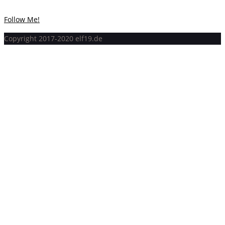
Instagram hat keinen Statuscode 200 zurückgegeben.
Follow Me!
Copyright 2017-2020 elf19.de