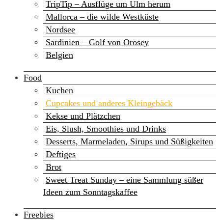
TripTip – Ausflüge um Ulm herum
Mallorca – die wilde Westküste
Nordsee
Sardinien – Golf von Orosey
Belgien
Food
Kuchen
Cupcakes und anderes Kleingebäck
Kekse und Plätzchen
Eis, Slush, Smoothies und Drinks
Desserts, Marmeladen, Sirups und Süßigkeiten
Deftiges
Brot
Sweet Treat Sunday – eine Sammlung süßer
Ideen zum Sonntagskaffee
Freebies