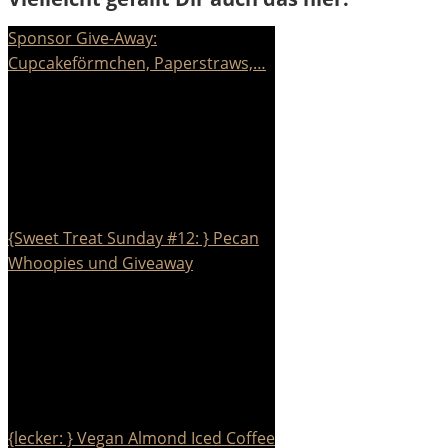
Sponsor Give-Away:
Cupcakeförmchen, Paperstraws,…
{Sweet Treat Sunday #12: } Pecan
Whoopies und Giveaway
{lecker: } Vegan Almond Iced Coffee