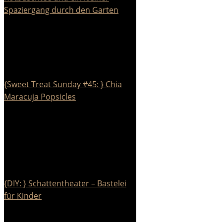
Spaziergang durch den Garten
{Sweet Treat Sunday #45: } Chia
Maracuja Popsicles
{DIY: } Schattentheater – Bastelei
für Kinder