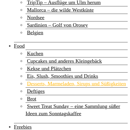
TripTip – Ausflüge um Ulm herum
Mallorca – die wilde Westküste
Nordsee
Sardinien – Golf von Orosey
Belgien
Food
Kuchen
Cupcakes und anderes Kleingebäck
Kekse und Plätzchen
Eis, Slush, Smoothies und Drinks
Desserts, Marmeladen, Sirups und Süßigkeiten
Deftiges
Brot
Sweet Treat Sunday – eine Sammlung süßer
Ideen zum Sonntagskaffee
Freebies