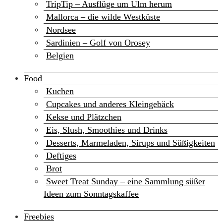
TripTip – Ausflüge um Ulm herum
Mallorca – die wilde Westküste
Nordsee
Sardinien – Golf von Orosey
Belgien
Food
Kuchen
Cupcakes und anderes Kleingebäck
Kekse und Plätzchen
Eis, Slush, Smoothies und Drinks
Desserts, Marmeladen, Sirups und Süßigkeiten
Deftiges
Brot
Sweet Treat Sunday – eine Sammlung süßer
Ideen zum Sonntagskaffee
Freebies