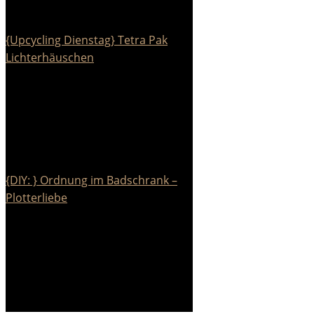
{Upcycling Dienstag} Tetra Pak
Lichterhäuschen
{DIY: } Ordnung im Badschrank –
Plotterliebe