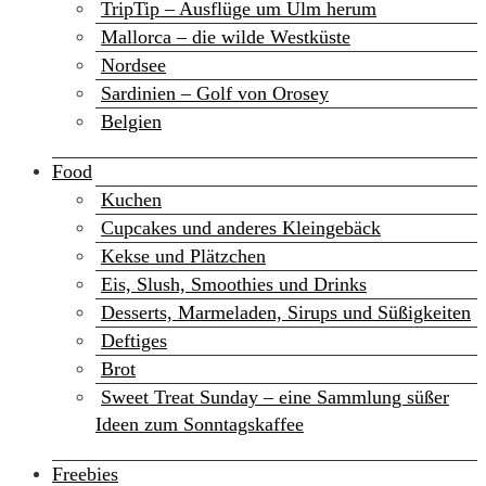
TripTip – Ausflüge um Ulm herum
Mallorca – die wilde Westküste
Nordsee
Sardinien – Golf von Orosey
Belgien
Food
Kuchen
Cupcakes und anderes Kleingebäck
Kekse und Plätzchen
Eis, Slush, Smoothies und Drinks
Desserts, Marmeladen, Sirups und Süßigkeiten
Deftiges
Brot
Sweet Treat Sunday – eine Sammlung süßer
Ideen zum Sonntagskaffee
Freebies