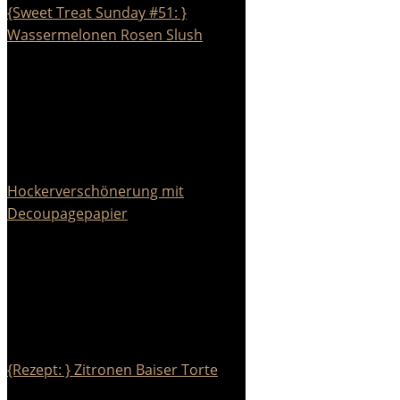
{Sweet Treat Sunday #51: }
Wassermelonen Rosen Slush
Hockerverschönerung mit
Decoupagepapier
{Rezept: } Zitronen Baiser Torte