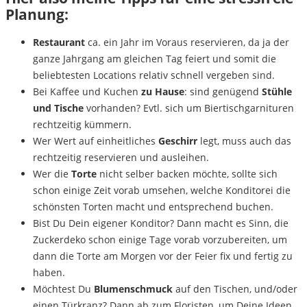
Planung:
Restaurant
ca. ein Jahr im Voraus reservieren, da ja der
ganze Jahrgang am gleichen Tag feiert und somit die
beliebtesten Locations relativ schnell vergeben sind.
Bei Kaffee und Kuchen
zu Hause
: sind genügend
Stühle
und Tische
vorhanden? Evtl. sich um Biertischgarnituren
rechtzeitig kümmern.
Wer Wert auf einheitliches
Geschirr
legt, muss auch das
rechtzeitig reservieren und ausleihen.
Wer die
Torte
nicht selber backen möchte, sollte sich
schon einige Zeit vorab umsehen, welche Konditorei die
schönsten Torten macht und entsprechend buchen.
Bist Du Dein eigener Konditor? Dann macht es Sinn, die
Zuckerdeko schon einige Tage vorab vorzubereiten, um
dann die Torte am Morgen vor der Feier fix und fertig zu
haben.
Möchtest Du
Blumenschmuck
auf den Tischen, und/oder
einen Türkranz? Dann ab zum Floristen, um Deine Ideen