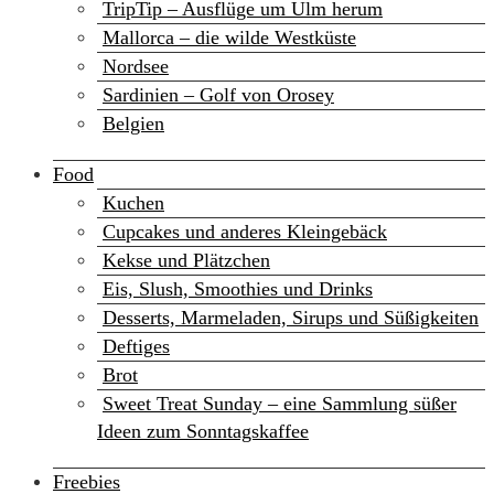
TripTip – Ausflüge um Ulm herum
Mallorca – die wilde Westküste
Nordsee
Sardinien – Golf von Orosey
Belgien
Food
Kuchen
Cupcakes und anderes Kleingebäck
Kekse und Plätzchen
Eis, Slush, Smoothies und Drinks
Desserts, Marmeladen, Sirups und Süßigkeiten
Deftiges
Brot
Sweet Treat Sunday – eine Sammlung süßer
Ideen zum Sonntagskaffee
Freebies