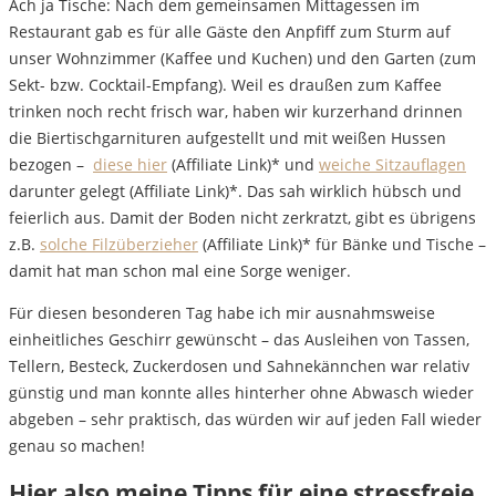
Ach ja Tische: Nach dem gemeinsamen Mittagessen im
Restaurant gab es für alle Gäste den Anpfiff zum Sturm auf
unser Wohnzimmer (Kaffee und Kuchen) und den Garten (zum
Sekt- bzw. Cocktail-Empfang). Weil es draußen zum Kaffee
trinken noch recht frisch war, haben wir kurzerhand drinnen
die Biertischgarnituren aufgestellt und mit weißen Hussen
bezogen –
diese hier
(Affiliate Link)* und
weiche Sitzauflagen
darunter gelegt (Affiliate Link)*. Das sah wirklich hübsch und
feierlich aus. Damit der Boden nicht zerkratzt, gibt es übrigens
z.B.
solche Filzüberzieher
(Affiliate Link)* für Bänke und Tische –
damit hat man schon mal eine Sorge weniger.
Für diesen besonderen Tag habe ich mir ausnahmsweise
einheitliches Geschirr gewünscht – das Ausleihen von Tassen,
Tellern, Besteck, Zuckerdosen und Sahnekännchen war relativ
günstig und man konnte alles hinterher ohne Abwasch wieder
abgeben – sehr praktisch, das würden wir auf jeden Fall wieder
genau so machen!
Hier also meine Tipps für eine stressfreie