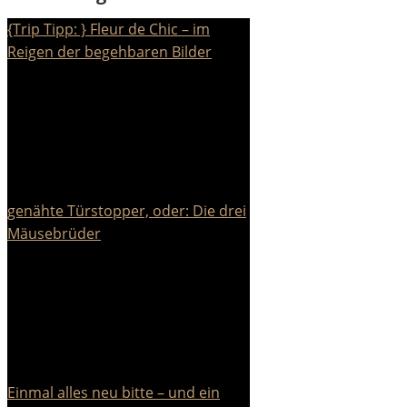
{Trip Tipp: } Fleur de Chic – im
Reigen der begehbaren Bilder
genähte Türstopper, oder: Die drei
Mäusebrüder
Einmal alles neu bitte – und ein