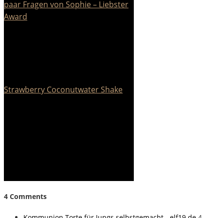
paar Fragen von Sophie – Liebster
Award
Strawberry Coconutwater Shake
4 Comments
Kommunion Torte für Jungs selbstgemacht - elf19.de
4.