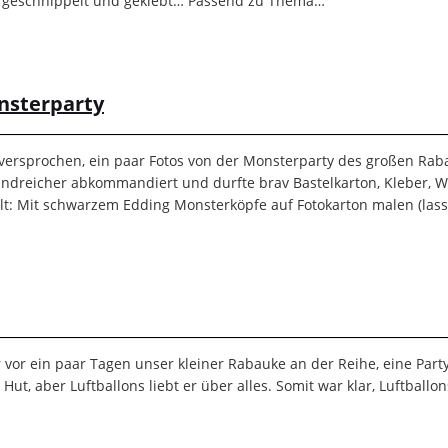
on geschnippelt und geklebt… Passend zu Thema…
onsterparty
 versprochen, ein paar Fotos von der Monsterparty des großen Raba
andreicher abkommandiert und durfte brav Bastelkarton, Kleber, W
elt: Mit schwarzem Edding Monsterköpfe auf Fotokarton malen (las
r vor ein paar Tagen unser kleiner Rabauke an der Reihe, eine Par
t, aber Luftballons liebt er über alles. Somit war klar, Luftballo