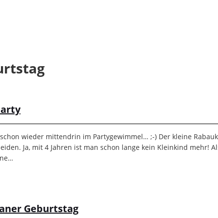
rtstag
party
d schon wieder mittendrin im Partygewimmel… ;-) Der kleine Rabauke
eiden. Ja, mit 4 Jahren ist man schon lange kein Kleinkind mehr! A
ine…
ianer Geburtstag