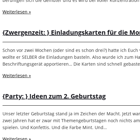
beruhigen sich die Gemüter und es wird bei voller Konzentrati
Weiterlesen »
{Zwergenzeit: } Einladungskarten für die M
Schon vor zwei Wochen (oder sind es schon drei?) hatte ich Euch
wollte er SELBER die Einladungen basteln. Also wurde ich zum H
Beschriftungsgerät apportieren… Die Karten sind schnell gebast
Weiterlesen »
{Party: } Ideen zum 2. Geburtstag
Unser letzter Geburtstag stand ja im Zeichen der Macht. Jetzt wa
zwei Jahren hat er zwar mit Themengeburtstagen noch nichts am Hu
spielen. Und Konfettis. Und die Farbe Mint. Und…
Weiterlesen »