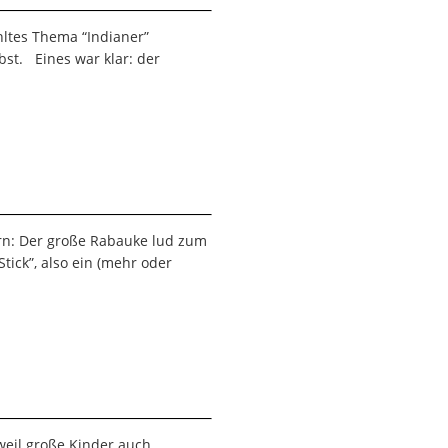
ltes Thema “Indianer”
bst. Eines war klar: der
ern: Der große Rabauke lud zum
ick”, also ein (mehr oder
weil große Kinder auch