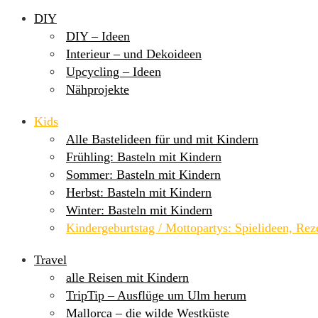
DIY
DIY – Ideen
Interieur – und Dekoideen
Upcycling – Ideen
Nähprojekte
Kids
Alle Bastelideen für und mit Kindern
Frühling: Basteln mit Kindern
Sommer: Basteln mit Kindern
Herbst: Basteln mit Kindern
Winter: Basteln mit Kindern
Kindergeburtstag / Mottopartys: Spielideen, Re
Travel
alle Reisen mit Kindern
TripTip – Ausflüge um Ulm herum
Mallorca – die wilde Westküste