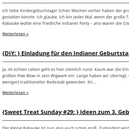
Ich liebe Kindergeburtstage! Schon Wochen vorher haben der gr
gestalten könnte. Ich glaube, ich bin jedes Mal, wenn der große
Rabauke wollte eine friedliche Indianer Party – also waren die 
Weiterlesen »
{DIY: } Einladung für den Indianer Geburtsta
Ja, im echten Leben geht es hier ziemlich rund. Kaum war die Ei
großen Pow Wow in sein Wigwam ein. Lange haben wir überlegt, wi
weniger) traditioneller Redestab geworden. Ihr…
Weiterlesen »
{Sweet Treat Sunday #29: } Ideen zum 3. Ge
Der kleine Rabauke ist nun also auch schon groß. Zumindest wird