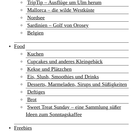
TripTip – Ausflüge um Ulm herum
Mallorca – die wilde Westküste
Nordsee
Sardinien – Golf von Orosey
Belgien
Food
Kuchen
Cupcakes und anderes Kleingebäck
Kekse und Plätzchen
Eis, Slush, Smoothies und Drinks
Desserts, Marmeladen, Sirups und Süßigkeiten
Deftiges
Brot
Sweet Treat Sunday – eine Sammlung süßer
Ideen zum Sonntagskaffee
Freebies