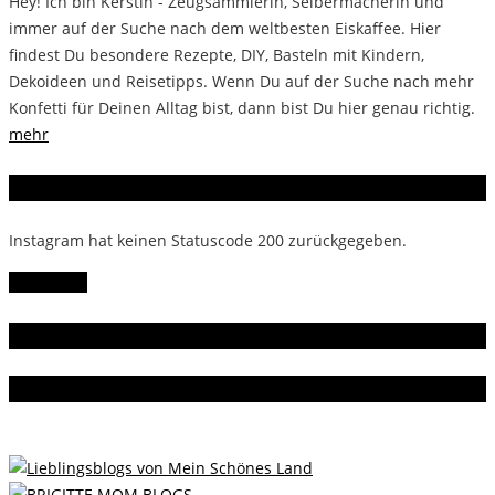
Hey! Ich bin Kerstin - Zeugsammlerin, Selbermacherin und
immer auf der Suche nach dem weltbesten Eiskaffee. Hier
findest Du besondere Rezepte, DIY, Basteln mit Kindern,
Dekoideen und Reisetipps. Wenn Du auf der Suche nach mehr
Konfetti für Deinen Alltag bist, dann bist Du hier genau richtig.
mehr
Instagram
Instagram hat keinen Statuscode 200 zurückgegeben.
Follow Me!
Gern gelesen
Da bin ich dabei