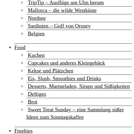
TripTip – Ausflüge um Ulm herum
Mallorca – die wilde Westküste
Nordsee
Sardinien – Golf von Orosey
Belgien
Food
Kuchen
Cupcakes und anderes Kleingebäck
Kekse und Plätzchen
Eis, Slush, Smoothies und Drinks
Desserts, Marmeladen, Sirups und Süßigkeiten
Deftiges
Brot
Sweet Treat Sunday – eine Sammlung süßer
Ideen zum Sonntagskaffee
Freebies