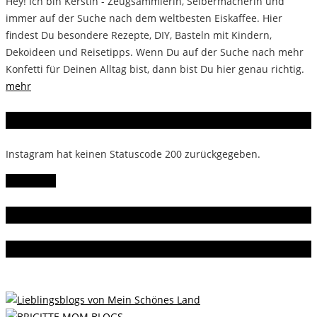
Hey! Ich bin Kerstin - Zeugsammlerin, Selbermacherin und
immer auf der Suche nach dem weltbesten Eiskaffee. Hier
findest Du besondere Rezepte, DIY, Basteln mit Kindern,
Dekoideen und Reisetipps. Wenn Du auf der Suche nach mehr
Konfetti für Deinen Alltag bist, dann bist Du hier genau richtig.
mehr
Instagram
Instagram hat keinen Statuscode 200 zurückgegeben.
Follow Me!
Gern gelesen
Da bin ich dabei