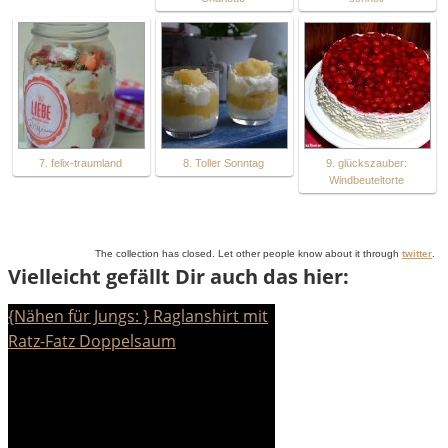
7. felix-traumland
8. Toller Sonntag
9. glückszauber:
Windbeuteltorte
The collection has closed. Let other people know about it through
twitter
.
Vielleicht gefällt Dir auch das hier:
{Nähen für Jungs: } Raglanshirt mit
Ratz-Fatz Doppelsaum