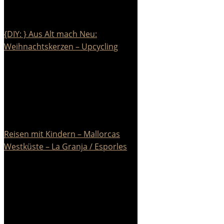
{DIY: } Aus Alt mach Neu:
Weihnachtskerzen – Upcycling
Reisen mit Kindern – Mallorcas
Westküste – La Granja / Esporles