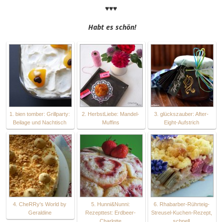
♥♥♥
Habt es schön!
1. bien tomber: Grillparty:
2. HerbstLiebe: Mandel-
3. glückszauber: After-
Beilage und Nachtisch
Muffins
Eight-Aufstrich
4. CheRRy's World by
5. Hunni&Nunni:
6. Rhabarber-Rührteig-
Geraldine
Rezepttest: Erdbeer-
Streusel-Kuchen-Rezept,
Charlotte
schnell