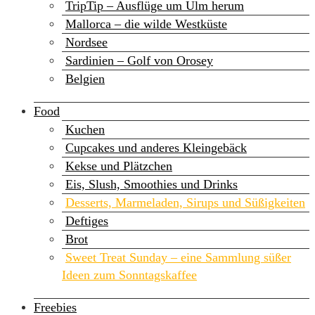
TripTip – Ausflüge um Ulm herum
Mallorca – die wilde Westküste
Nordsee
Sardinien – Golf von Orosey
Belgien
Food
Kuchen
Cupcakes und anderes Kleingebäck
Kekse und Plätzchen
Eis, Slush, Smoothies und Drinks
Desserts, Marmeladen, Sirups und Süßigkeiten
Deftiges
Brot
Sweet Treat Sunday – eine Sammlung süßer
Ideen zum Sonntagskaffee
Freebies