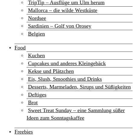
TripTip – Ausflüge um Ulm herum
Mallorca – die wilde Westküste
Nordsee
Sardinien – Golf von Orosey
Belgien
Food
Kuchen
Cupcakes und anderes Kleingebäck
Kekse und Plätzchen
Eis, Slush, Smoothies und Drinks
Desserts, Marmeladen, Sirups und Süßigkeiten
Deftiges
Brot
Sweet Treat Sunday – eine Sammlung süßer
Ideen zum Sonntagskaffee
Freebies