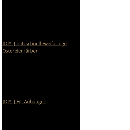
{DIY: } blitzschnell zweifarbige
Ostereier färben
{DIY: } Eis-Anhänger