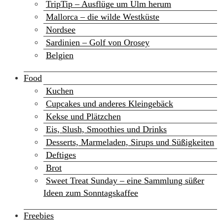
TripTip – Ausflüge um Ulm herum
Mallorca – die wilde Westküste
Nordsee
Sardinien – Golf von Orosey
Belgien
Food
Kuchen
Cupcakes und anderes Kleingebäck
Kekse und Plätzchen
Eis, Slush, Smoothies und Drinks
Desserts, Marmeladen, Sirups und Süßigkeiten
Deftiges
Brot
Sweet Treat Sunday – eine Sammlung süßer
Ideen zum Sonntagskaffee
Freebies