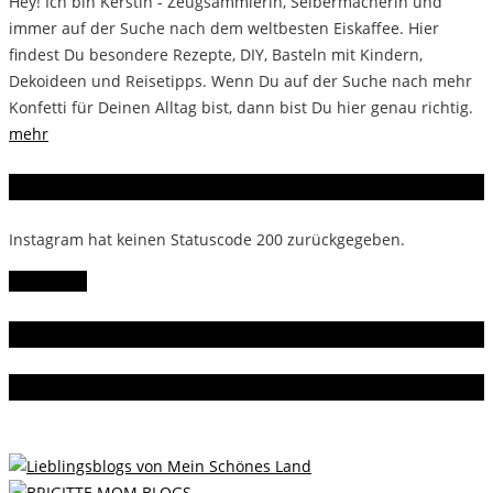
Hey! Ich bin Kerstin - Zeugsammlerin, Selbermacherin und
immer auf der Suche nach dem weltbesten Eiskaffee. Hier
findest Du besondere Rezepte, DIY, Basteln mit Kindern,
Dekoideen und Reisetipps. Wenn Du auf der Suche nach mehr
Konfetti für Deinen Alltag bist, dann bist Du hier genau richtig.
mehr
Instagram
Instagram hat keinen Statuscode 200 zurückgegeben.
Follow Me!
Gern gelesen
Da bin ich dabei