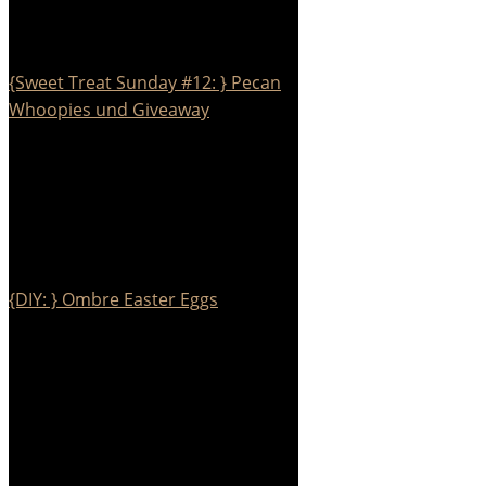
{Sweet Treat Sunday #12: } Pecan
Whoopies und Giveaway
{DIY: } Ombre Easter Eggs