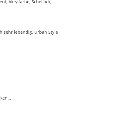
t, Akrylfarbe, Schellack,
ch sehr lebendig. Urban Style
cken…