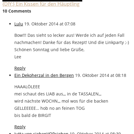
{DIY:} Ein Kissen für den Häuptling
10 Comments
Lulu
19. Oktober 2014 at 07:08
Bow!!! Das sieht so lecker aus! Werde ich auf jeden Fall
nachmachen! Danke für das Rezept! Und die Linkparty ;-)
Schönen Sonntag und liebe Grüße,
Lee
Reply
Ein Dekoherzal in den Bergen
19. Oktober 2014 at 08:18
HAAALÖLEEE
mei schaut des LIAB aus,,, in de TASSALEN,,,
wird nächste WOCHN,,, mol wos für die backen
GELLEEEEE… hob no an feinen TOG
bis bald de BIRGIT
Reply
Jutta von siebenVORsieben
19. Oktober 2014 at 08:39