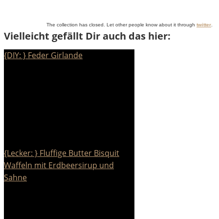
The collection has closed. Let other people know about it through
twitter
.
Vielleicht gefällt Dir auch das hier:
{DIY: } Feder Girlande
{Lecker: } Fluffige Butter Bisquit
Waffeln mit Erdbeersirup und
Sahne