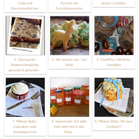
Cotta und
Kuchen mit
lässts Crumblen
Eiercremetörtchen
Frischkäsecreme
4. Glückpunkt:
5. Wir backen uns ´nen
6. CheRRy's World by
Seelenschmeichler
Wald
Geraldine
gesucht & gefunden -
7. Pilinkas Bubu:
8. wiesennaht: Ein toller
9. Pilinkas Bubu: We love
Cupcakes statt
Duft zieht durch das
Cookies!!!
Sonntagsessen
Haus..