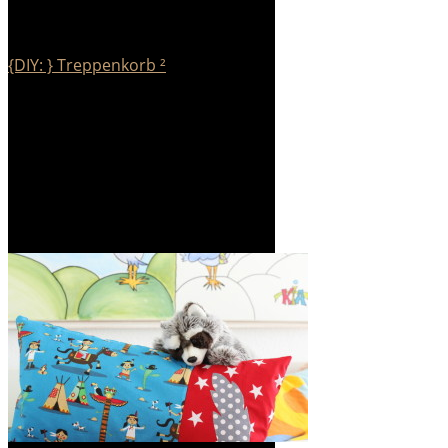
{DIY: } Treppenkorb ²