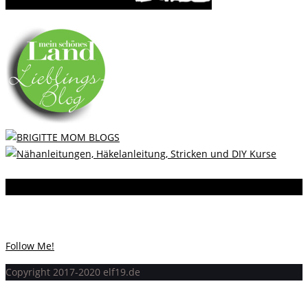
Instagram
Instagram hat keinen Statuscode 200 zurückgegeben.
Follow Me!
Copyright 2017-2020 elf19.de