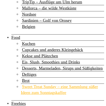
TripTip – Ausflüge um Ulm herum
Mallorca – die wilde Westküste
Nordsee
Sardinien – Golf von Orosey
Belgien
Food
Kuchen
Cupcakes und anderes Kleingebäck
Kekse und Plätzchen
Eis, Slush, Smoothies und Drinks
Desserts, Marmeladen, Sirups und Süßigkeiten
Deftiges
Brot
Sweet Treat Sunday – eine Sammlung süßer
Ideen zum Sonntagskaffee
Freebies