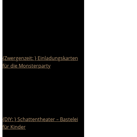
{Zwergenzeit: } Einladungskarten
für die Monsterparty
{DIY: } Schattentheater – Bastelei
für Kinder