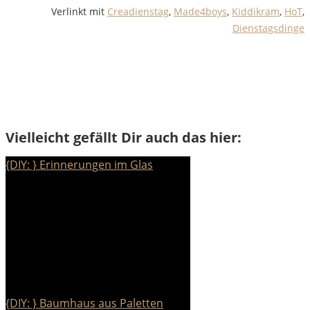
Verlinkt mit
Creadienstag
,
Made4boys
,
Kiddikram
,
HoT
,
Dienstagsdinge
Vielleicht gefällt Dir auch das hier:
{DIY: } Erinnerungen im Glas
{DIY: } Baumhaus aus Paletten