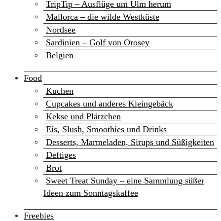
TripTip – Ausflüge um Ulm herum
Mallorca – die wilde Westküste
Nordsee
Sardinien – Golf von Orosey
Belgien
Food
Kuchen
Cupcakes und anderes Kleingebäck
Kekse und Plätzchen
Eis, Slush, Smoothies und Drinks
Desserts, Marmeladen, Sirups und Süßigkeiten
Deftiges
Brot
Sweet Treat Sunday – eine Sammlung süßer
Ideen zum Sonntagskaffee
Freebies